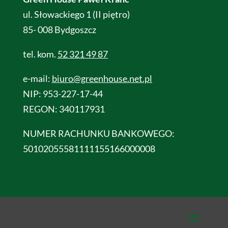
ul. Słowackiego 1 (II piętro)
85- 008 Bydgoszcz
tel. kom.
52 321 49 87
e-mail:
biuro@greenhouse.net.pl
NIP: 953-227-17-44
REGON: 340117931
NUMER RACHUNKU BANKOWEGO:
50102055581111155166000008