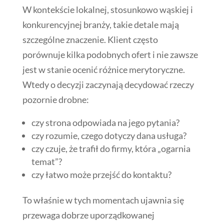
W kontekście lokalnej, stosunkowo wąskiej i
konkurencyjnej branży, takie detale mają
szczególne znaczenie. Klient często
porównuje kilka podobnych ofert i nie zawsze
jest w stanie ocenić różnice merytoryczne.
Wtedy o decyzji zaczynają decydować rzeczy
pozornie drobne:
czy strona odpowiada na jego pytania?
czy rozumie, czego dotyczy dana usługa?
czy czuje, że trafił do firmy, która „ogarnia
temat”?
czy łatwo może przejść do kontaktu?
To właśnie w tych momentach ujawnia się
przewaga dobrze uporządkowanej