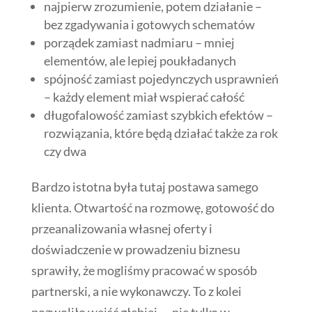
najpierw zrozumienie, potem działanie –
bez zgadywania i gotowych schematów
porządek zamiast nadmiaru – mniej
elementów, ale lepiej poukładanych
spójność zamiast pojedynczych usprawnień
– każdy element miał wspierać całość
długofalowość zamiast szybkich efektów –
rozwiązania, które będą działać także za rok
czy dwa
Bardzo istotna była tutaj postawa samego
klienta. Otwartość na rozmowę, gotowość do
przeanalizowania własnej oferty i
doświadczenie w prowadzeniu biznesu
sprawiły, że mogliśmy pracować w sposób
partnerski, a nie wykonawczy. To z kolei
pozwoliło wejść głębiej — nie tylko w