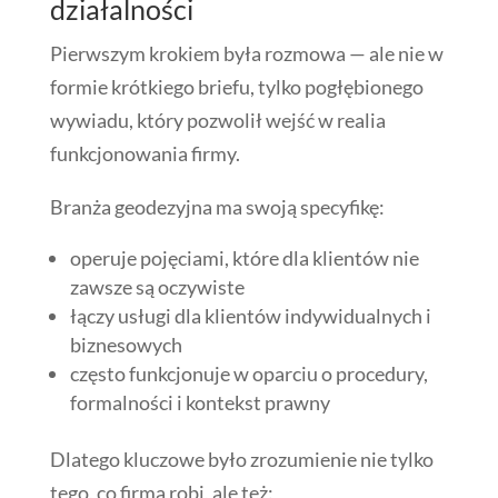
działalności
Pierwszym krokiem była rozmowa — ale nie w
formie krótkiego briefu, tylko pogłębionego
wywiadu, który pozwolił wejść w realia
funkcjonowania firmy.
Branża geodezyjna ma swoją specyfikę:
operuje pojęciami, które dla klientów nie
zawsze są oczywiste
łączy usługi dla klientów indywidualnych i
biznesowych
często funkcjonuje w oparciu o procedury,
formalności i kontekst prawny
Dlatego kluczowe było zrozumienie nie tylko
tego, co firma robi, ale też: